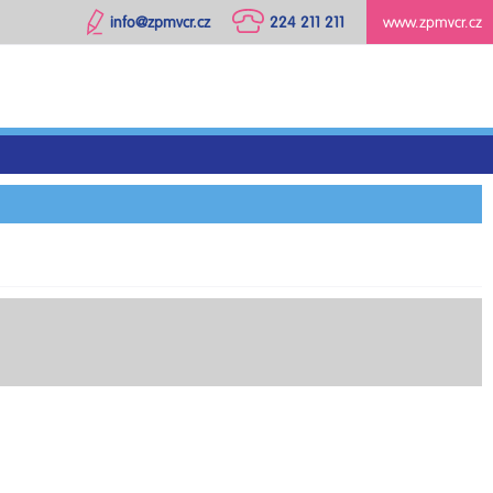
info@zpmvcr.cz
224 211 211
www.zpmvcr.cz