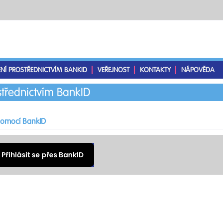
ENÍ PROSTŘEDNICTVÍM BANKID
VEŘEJNOST
KONTAKTY
NÁPOVĚDA
střednictvím BankID
 pomocí BankID