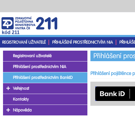
kód 211
REGISTROVANÍ UŽIVATELÉ
PŘIHLÁŠENÍ PROSTŘEDNICTVÍM NIA
PŘIHLÁŠ
Přihlášení pro
Registrovaní uživatelé
Přihlášení prostřednictvím NIA
Přihlášení pojištěnce
Přihlášení prostřednictvím BankID
Veřejnost
Kontakty
Nápověda