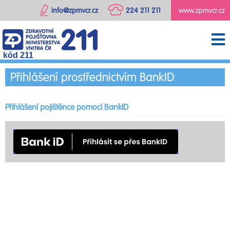
info@zpmvcr.cz
224 211 211
www.zpmvcr.cz
kód 211
Přihlášení prostřednictvím BankID
Přihlášení pojištěnce pomocí BankID