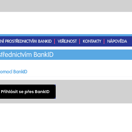
ENÍ PROSTŘEDNICTVÍM BANKID
VEŘEJNOST
KONTAKTY
NÁPOVĚDA
střednictvím BankID
 pomocí BankID