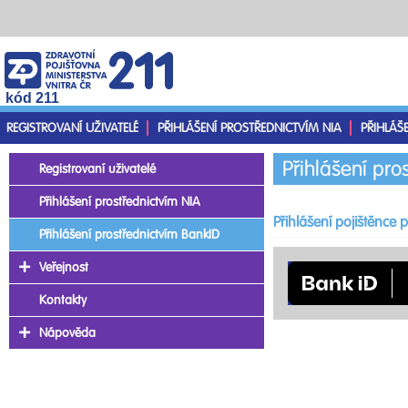
kód 211
REGISTROVANÍ UŽIVATELÉ
PŘIHLÁŠENÍ PROSTŘEDNICTVÍM NIA
PŘIHLÁŠ
Přihlášení pro
Registrovaní uživatelé
Přihlášení prostřednictvím NIA
Přihlášení pojištěnce
Přihlášení prostřednictvím BankID
Veřejnost
Kontakty
Nápověda