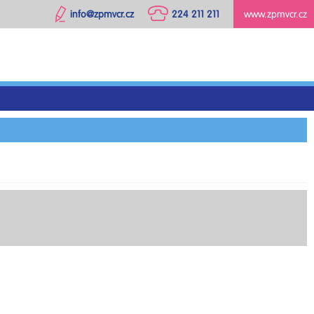
info@zpmvcr.cz
224 211 211
www.zpmvcr.cz