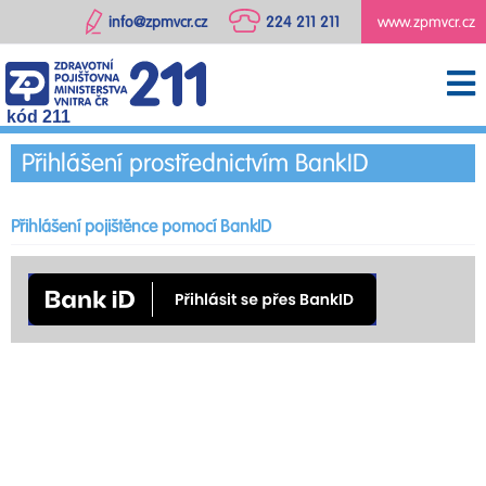
info@zpmvcr.cz
224 211 211
www.zpmvcr.cz
kód 211
Přihlášení prostřednictvím BankID
Přihlášení pojištěnce pomocí BankID