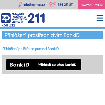
info@zpmvcr.cz
224 211 211
www.zpmvcr.cz
kód 211
Přihlášení prostřednictvím BankID
Přihlášení pojištěnce pomocí BankID