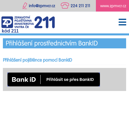
info@zpmvcr.cz
224 211 211
www.zpmvcr.cz
kód 211
Přihlášení prostřednictvím BankID
Přihlášení pojištěnce pomocí BankID