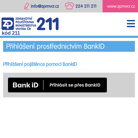
info@zpmvcr.cz
224 211 211
www.zpmvcr.cz
kód 211
Přihlášení prostřednictvím BankID
Přihlášení pojištěnce pomocí BankID