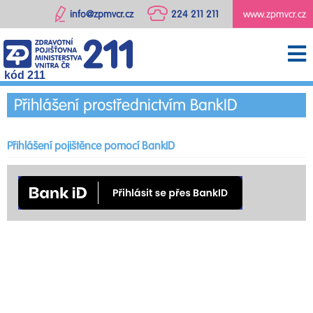
info@zpmvcr.cz
224 211 211
www.zpmvcr.cz
kód 211
Přihlášení prostřednictvím BankID
Přihlášení pojištěnce pomocí BankID