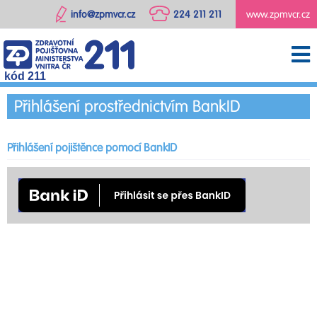
info@zpmvcr.cz
224 211 211
www.zpmvcr.cz
kód 211
Přihlášení prostřednictvím BankID
Přihlášení pojištěnce pomocí BankID