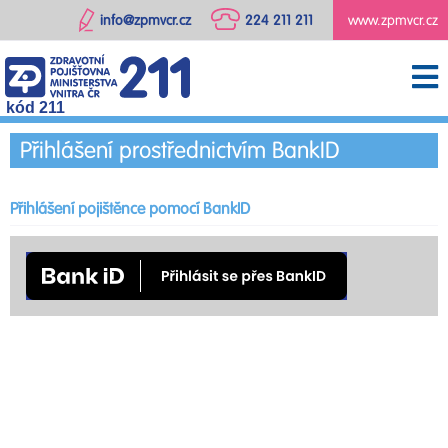
info@zpmvcr.cz
224 211 211
www.zpmvcr.cz
kód 211
Přihlášení prostřednictvím BankID
Přihlášení pojištěnce pomocí BankID