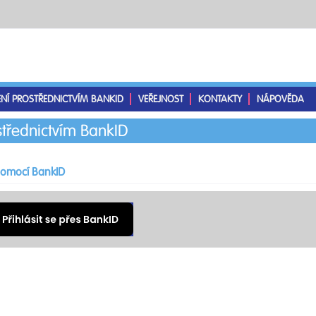
ENÍ PROSTŘEDNICTVÍM BANKID
VEŘEJNOST
KONTAKTY
NÁPOVĚDA
střednictvím BankID
 pomocí BankID