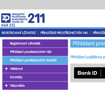
kód 211
REGISTROVANÍ UŽIVATELÉ
PŘIHLÁŠENÍ PROSTŘEDNICTVÍM NIA
PŘIHLÁŠ
Přihlášení pro
Registrovaní uživatelé
Přihlášení prostřednictvím NIA
Přihlášení pojištěnce
Přihlášení prostřednictvím BankID
Veřejnost
Kontakty
Nápověda