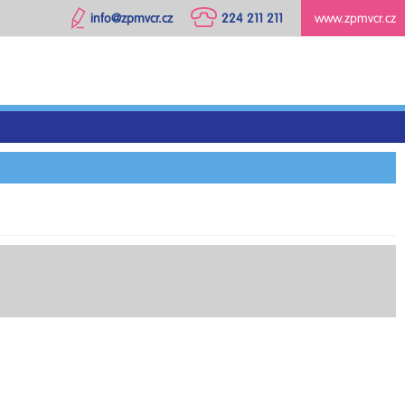
info@zpmvcr.cz
224 211 211
www.zpmvcr.cz