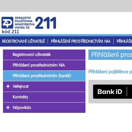
kód 211
REGISTROVANÍ UŽIVATELÉ
PŘIHLÁŠENÍ PROSTŘEDNICTVÍM NIA
PŘIHLÁŠ
Přihlášení pro
Registrovaní uživatelé
Přihlášení prostřednictvím NIA
Přihlášení pojištěnce
Přihlášení prostřednictvím BankID
Veřejnost
Kontakty
Nápověda