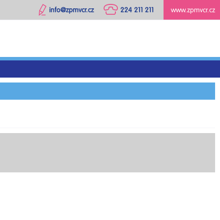
info@zpmvcr.cz
224 211 211
www.zpmvcr.cz