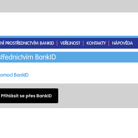
ENÍ PROSTŘEDNICTVÍM BANKID
VEŘEJNOST
KONTAKTY
NÁPOVĚDA
střednictvím BankID
 pomocí BankID