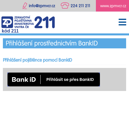
info@zpmvcr.cz
224 211 211
www.zpmvcr.cz
kód 211
Přihlášení prostřednictvím BankID
Přihlášení pojištěnce pomocí BankID