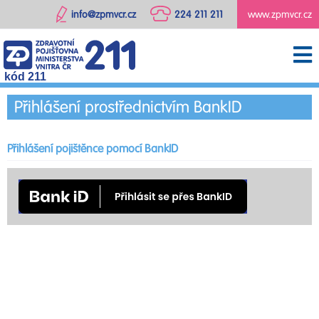
info@zpmvcr.cz
224 211 211
www.zpmvcr.cz
kód 211
Přihlášení prostřednictvím BankID
Přihlášení pojištěnce pomocí BankID