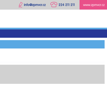
info@zpmvcr.cz
224 211 211
www.zpmvcr.cz