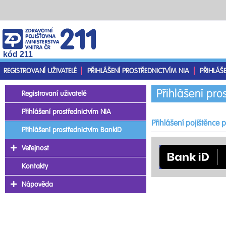
kód 211
REGISTROVANÍ UŽIVATELÉ
PŘIHLÁŠENÍ PROSTŘEDNICTVÍM NIA
PŘIHLÁŠ
Přihlášení pro
Registrovaní uživatelé
Přihlášení prostřednictvím NIA
Přihlášení pojištěnce
Přihlášení prostřednictvím BankID
Veřejnost
Kontakty
Nápověda