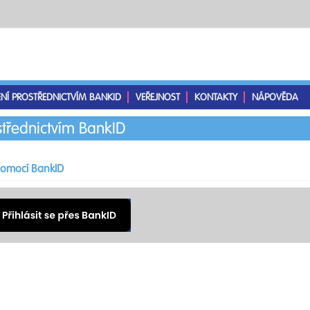
ENÍ PROSTŘEDNICTVÍM BANKID
VEŘEJNOST
KONTAKTY
NÁPOVĚDA
střednictvím BankID
 pomocí BankID