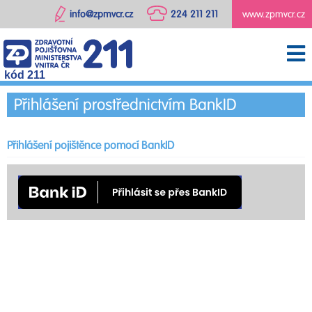
info@zpmvcr.cz
224 211 211
www.zpmvcr.cz
kód 211
Přihlášení prostřednictvím BankID
Přihlášení pojištěnce pomocí BankID