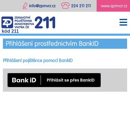
info@zpmvcr.cz
224 211 211
www.zpmvcr.cz
kód 211
Přihlášení prostřednictvím BankID
Přihlášení pojištěnce pomocí BankID