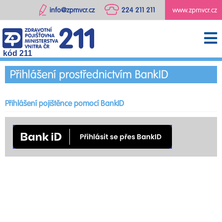
info@zpmvcr.cz
224 211 211
www.zpmvcr.cz
kód 211
Přihlášení prostřednictvím BankID
Přihlášení pojištěnce pomocí BankID