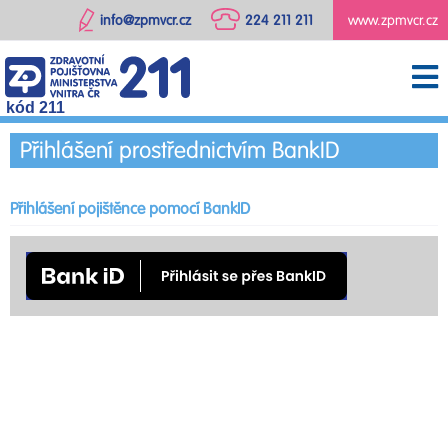
info@zpmvcr.cz
224 211 211
www.zpmvcr.cz
kód 211
Přihlášení prostřednictvím BankID
Přihlášení pojištěnce pomocí BankID