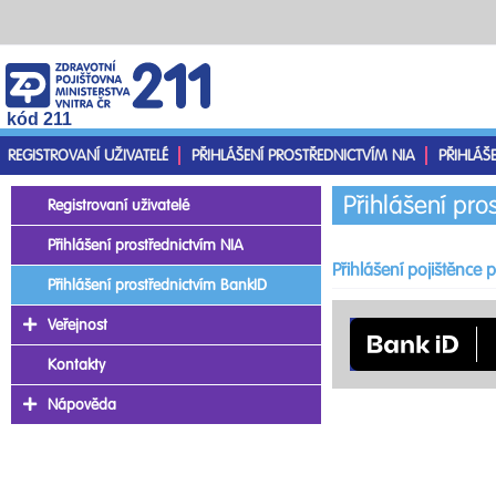
kód 211
REGISTROVANÍ UŽIVATELÉ
PŘIHLÁŠENÍ PROSTŘEDNICTVÍM NIA
PŘIHLÁŠ
Přihlášení pro
Registrovaní uživatelé
Přihlášení prostřednictvím NIA
Přihlášení pojištěnce
Přihlášení prostřednictvím BankID
Veřejnost
Kontakty
Nápověda