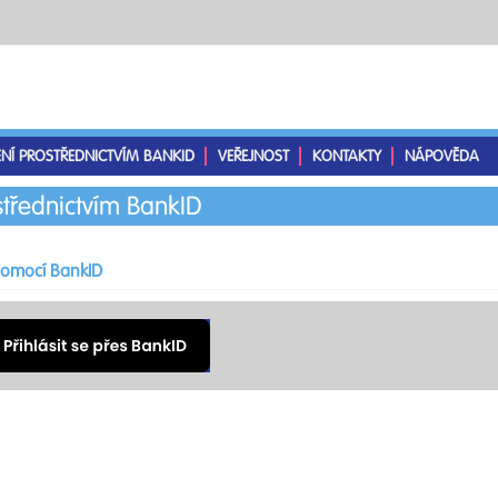
ENÍ PROSTŘEDNICTVÍM BANKID
VEŘEJNOST
KONTAKTY
NÁPOVĚDA
střednictvím BankID
 pomocí BankID