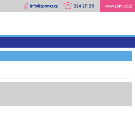
info@zpmvcr.cz
224 211 211
www.zpmvcr.cz