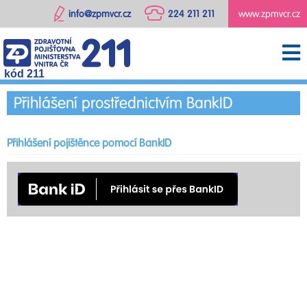
info@zpmvcr.cz
224 211 211
www.zpmvcr.cz
kód 211
Přihlášení prostřednictvím BankID
Přihlášení pojištěnce pomocí BankID