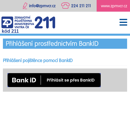
info@zpmvcr.cz
224 211 211
www.zpmvcr.cz
kód 211
Přihlášení prostřednictvím BankID
Přihlášení pojištěnce pomocí BankID