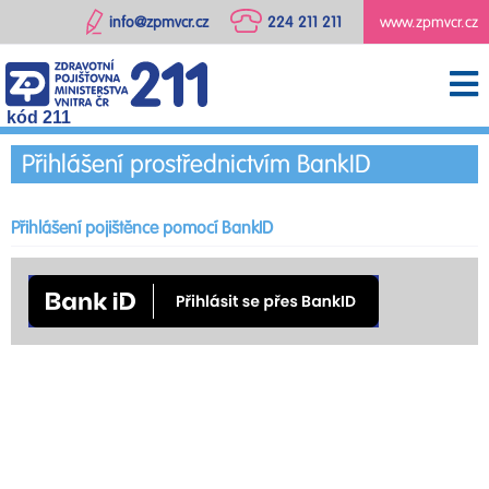
info@zpmvcr.cz
224 211 211
www.zpmvcr.cz
kód 211
Přihlášení prostřednictvím BankID
Přihlášení pojištěnce pomocí BankID