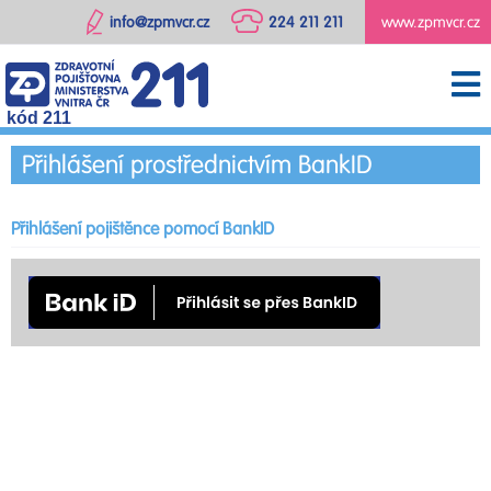
info@zpmvcr.cz
224 211 211
www.zpmvcr.cz
kód 211
Přihlášení prostřednictvím BankID
Přihlášení pojištěnce pomocí BankID