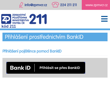
info@zpmvcr.cz
224 211 211
www.zpmvcr.cz
kód 211
Přihlášení prostřednictvím BankID
Přihlášení pojištěnce pomocí BankID