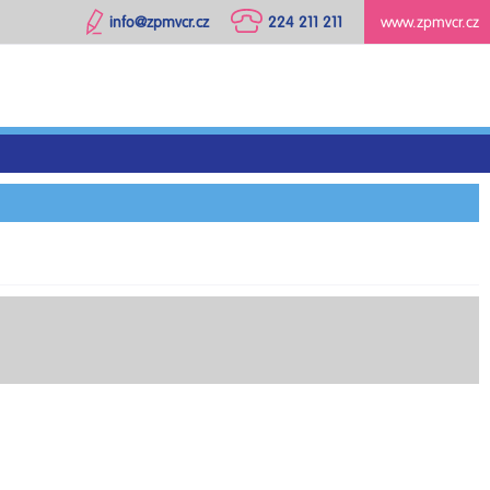
info@zpmvcr.cz
224 211 211
www.zpmvcr.cz