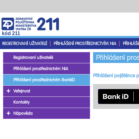
kód 211
REGISTROVANÍ UŽIVATELÉ
PŘIHLÁŠENÍ PROSTŘEDNICTVÍM NIA
PŘIHLÁŠ
Přihlášení pro
Registrovaní uživatelé
Přihlášení prostřednictvím NIA
Přihlášení pojištěnce
Přihlášení prostřednictvím BankID
Veřejnost
Kontakty
Nápověda