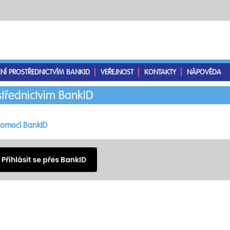
ENÍ PROSTŘEDNICTVÍM BANKID
VEŘEJNOST
KONTAKTY
NÁPOVĚDA
střednictvím BankID
 pomocí BankID