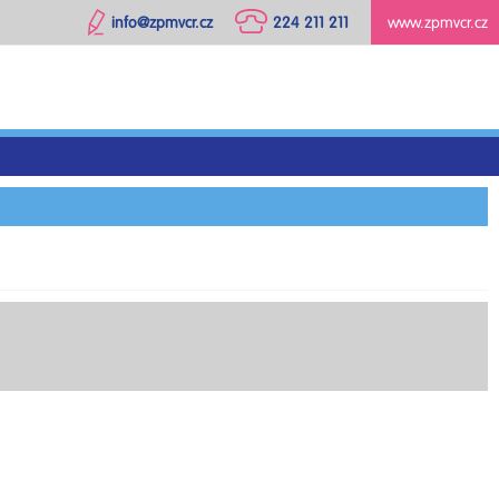
info@zpmvcr.cz
224 211 211
www.zpmvcr.cz