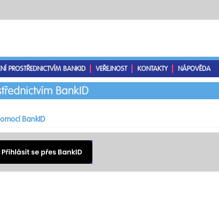
ENÍ PROSTŘEDNICTVÍM BANKID
VEŘEJNOST
KONTAKTY
NÁPOVĚDA
střednictvím BankID
 pomocí BankID