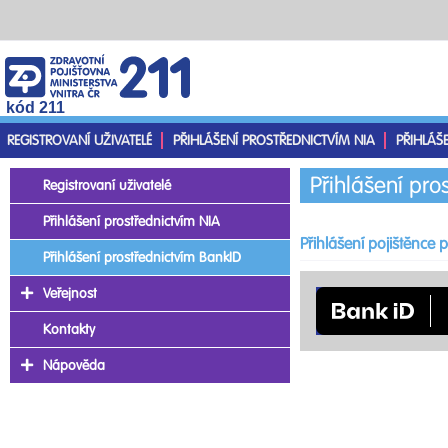
kód 211
REGISTROVANÍ UŽIVATELÉ
PŘIHLÁŠENÍ PROSTŘEDNICTVÍM NIA
PŘIHLÁŠ
Přihlášení pro
Registrovaní uživatelé
Přihlášení prostřednictvím NIA
Přihlášení pojištěnce
Přihlášení prostřednictvím BankID
Veřejnost
Kontakty
Nápověda