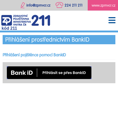
info@zpmvcr.cz
224 211 211
www.zpmvcr.cz
kód 211
Přihlášení prostřednictvím BankID
Přihlášení pojištěnce pomocí BankID