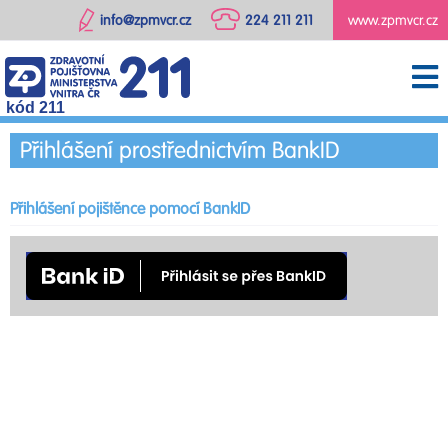
info@zpmvcr.cz
224 211 211
www.zpmvcr.cz
kód 211
Přihlášení prostřednictvím BankID
Přihlášení pojištěnce pomocí BankID