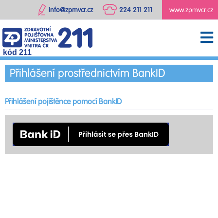
info@zpmvcr.cz
224 211 211
www.zpmvcr.cz
kód 211
Přihlášení prostřednictvím BankID
Přihlášení pojištěnce pomocí BankID