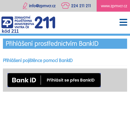
info@zpmvcr.cz
224 211 211
www.zpmvcr.cz
kód 211
Přihlášení prostřednictvím BankID
Přihlášení pojištěnce pomocí BankID