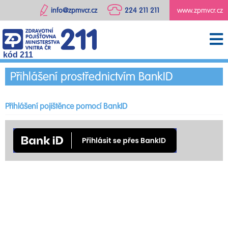
info@zpmvcr.cz
224 211 211
www.zpmvcr.cz
kód 211
Přihlášení prostřednictvím BankID
Přihlášení pojištěnce pomocí BankID