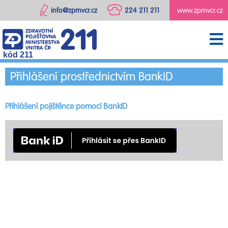
info@zpmvcr.cz
224 211 211
www.zpmvcr.cz
kód 211
Přihlášení prostřednictvím BankID
Přihlášení pojištěnce pomocí BankID