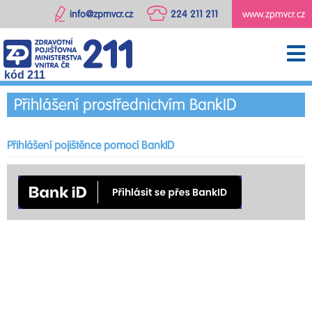
info@zpmvcr.cz
224 211 211
www.zpmvcr.cz
kód 211
Přihlášení prostřednictvím BankID
Přihlášení pojištěnce pomocí BankID