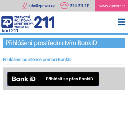
info@zpmvcr.cz
224 211 211
www.zpmvcr.cz
kód 211
Přihlášení prostřednictvím BankID
Přihlášení pojištěnce pomocí BankID