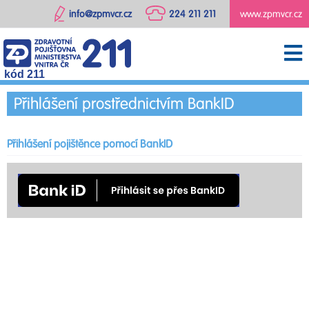
info@zpmvcr.cz
224 211 211
www.zpmvcr.cz
kód 211
Přihlášení prostřednictvím BankID
Přihlášení pojištěnce pomocí BankID