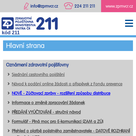
info@zpmvcr.cz
224 211 211
www.zpmvcr.cz
kód 211
Hlavní strana
Oznámení zdravotní pojišťovny
Sjednání cestovního pojištění
Návod k podání online žádosti o příspěvek z Fondu prevence
NOVÉ - Zúčtovací zprávy - rozšíření způsobu distribuce
Informace o změně zpracování žádanek
PŘEDÁNÍ VYÚČTOVÁNÍ - stručný návod
Formulář - Plná moc pro E-komunikaci (ZAM a ZÚ)
Přehled o platbě pojistného zaměstnavatele - DATOVÉ ROZHRANÍ