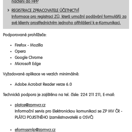
načtení do HPP
REGISTRACE ZPRACOVATELE ÚČETNICTVÍ
Informace pro registraci ZÚ, která umožní podávání formulářů za
své klienty prostřednictvím jednoho přihlášení k e-Komunikaci.
Podporované prohlížeče:
Firefox - Mozilla
Opera
Google Chrome
Microsoft Edge
Vyžadované aplikace ve verzích minimálně:
Adobe Acrobat Reader verze 6.0
Technická podpora je zajištěna na tel. čísle: 224 211 211, E-mail:
platce@zpmvcr.cz
Informační servis pro Elektronickou komunikaci se ZP MV ČR -
PLÁTCI POJISTNÉHO (zaměstnavatelé a OSVČ)
eformssmlp@zpmvcr.cz