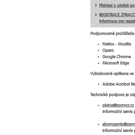
Přehled o platbě p
REGISTRACE ZPRACO
Informace pro regis
Podporované prohlížeče:
Firefox - Mozilla
Opera
Google Chrome
Microsoft Edge
Vyžadované aplikace ve 
Adobe Acrobat Re
Technická podpora je zaji
platce@zpmvcr.cz
Informační servis
eformssmlp@zpmv
Informační servis