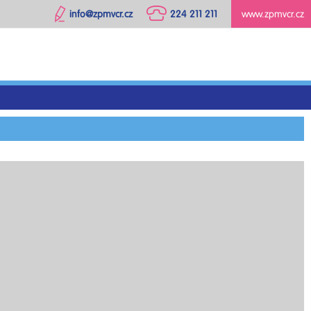
info@zpmvcr.cz
224 211 211
www.zpmvcr.cz