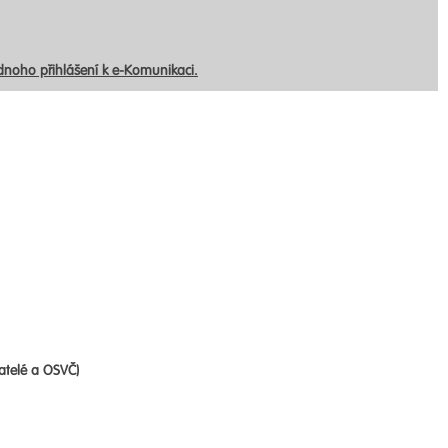
ednoho přihlášení k e-Komunikaci.
atelé a OSVČ)