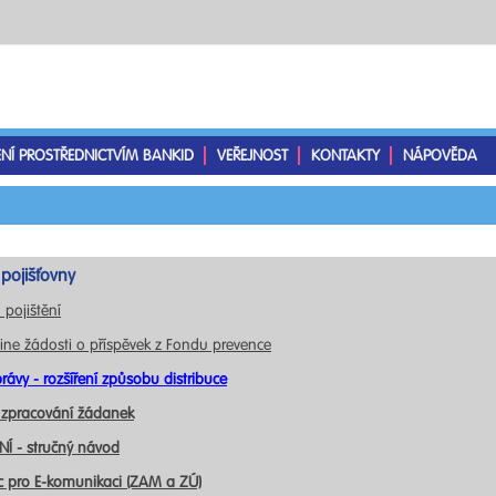
ENÍ PROSTŘEDNICTVÍM BANKID
VEŘEJNOST
KONTAKTY
NÁPOVĚDA
pojišťovny
 pojištění
ine žádosti o příspěvek z Fondu prevence
rávy - rozšíření způsobu distribuce
 zpracování žádanek
Í - stručný návod
c pro E-komunikaci (ZAM a ZÚ)