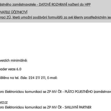
ojistného zaměstnavatele - DATOVÉ ROZHRANÍ načtení do HPP
VATELE ÚČETNICTVÍ
traci ZÚ, která umožní podávání formulářů za své klienty prostřednictvím j
verzích minimálně:
ader verze 6.0
štěna na tel. čísle: 224 211 211, E-mail:
 pro Elektronickou komunikaci se ZP MV ČR -
PLÁTCI POJISTNÉHO (zaměstnav
cr.cz
 pro Elektronickou komunikaci se ZP MV ČR -
SMLUVNÍ PARTNER