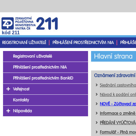
kód 211
REGISTROVANÍ UŽIVATELÉ
PŘIHLÁŠENÍ PROSTŘEDNICTVÍM NIA
PŘIHLÁŠ
Hlavní strana
Registrovaní uživatelé
Přihlášení prostřednictvím NIA
Oznámení zdravotní 
Přihlášení prostřednictvím BankID
Sjednání cestovního
Veřejnost
Návod k podání onl
Kontakty
NOVÉ - Zúčtovací zp
Nápověda
Informace o změně
PŘEDÁNÍ VYÚČTOVÁN
Formulář - Plná mo