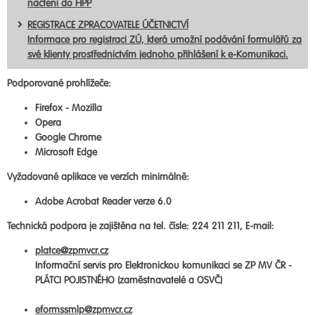
načtení do HPP
REGISTRACE ZPRACOVATELE ÚČETNICTVÍ
Informace pro registraci ZÚ, která umožní podávání formulářů za
své klienty prostřednictvím jednoho přihlášení k e-Komunikaci.
Podporované prohlížeče:
Firefox - Mozilla
Opera
Google Chrome
Microsoft Edge
Vyžadované aplikace ve verzích minimálně:
Adobe Acrobat Reader verze 6.0
Technická podpora je zajištěna na tel. čísle: 224 211 211, E-mail:
platce@zpmvcr.cz
Informační servis pro Elektronickou komunikaci se ZP MV ČR -
PLÁTCI POJISTNÉHO (zaměstnavatelé a OSVČ)
eformssmlp@zpmvcr.cz