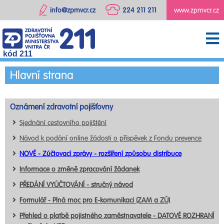
info@zpmvcr.cz
224 211 211
www.zpmvcr.cz
kód 211
Hlavní strana
Oznámení zdravotní pojišťovny
Sjednání cestovního pojištění
Návod k podání online žádosti o příspěvek z Fondu prevence
NOVÉ - Zúčtovací zprávy - rozšíření způsobu distribuce
Informace o změně zpracování žádanek
PŘEDÁNÍ VYÚČTOVÁNÍ - stručný návod
Formulář - Plná moc pro E-komunikaci (ZAM a ZÚ)
Přehled o platbě pojistného zaměstnavatele - DATOVÉ ROZHRANÍ