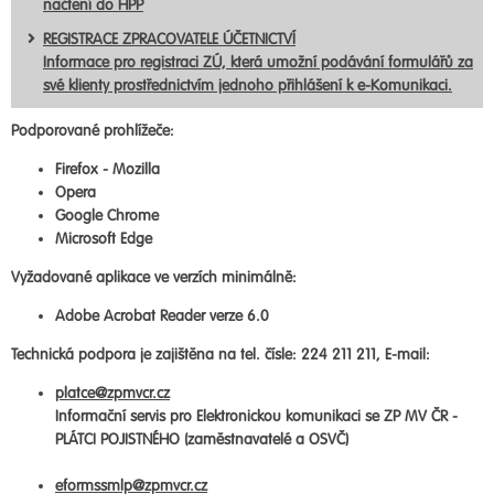
načtení do HPP
REGISTRACE ZPRACOVATELE ÚČETNICTVÍ
Informace pro registraci ZÚ, která umožní podávání formulářů za
své klienty prostřednictvím jednoho přihlášení k e-Komunikaci.
Podporované prohlížeče:
Firefox - Mozilla
Opera
Google Chrome
Microsoft Edge
Vyžadované aplikace ve verzích minimálně:
Adobe Acrobat Reader verze 6.0
Technická podpora je zajištěna na tel. čísle: 224 211 211, E-mail:
platce@zpmvcr.cz
Informační servis pro Elektronickou komunikaci se ZP MV ČR -
PLÁTCI POJISTNÉHO (zaměstnavatelé a OSVČ)
eformssmlp@zpmvcr.cz