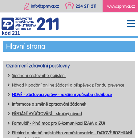
info@zpmvcr.cz
224 211 211
www.zpmvcr.cz
kód 211
Hlavní strana
Oznámení zdravotní pojišťovny
Sjednání cestovního pojištění
Návod k podání online žádosti o příspěvek z Fondu prevence
NOVÉ - Zúčtovací zprávy - rozšíření způsobu distribuce
Informace o změně zpracování žádanek
PŘEDÁNÍ VYÚČTOVÁNÍ - stručný návod
Formulář - Plná moc pro E-komunikaci (ZAM a ZÚ)
Přehled o platbě pojistného zaměstnavatele - DATOVÉ ROZHRANÍ