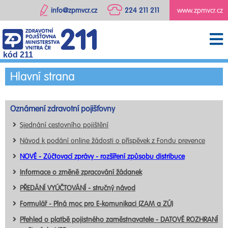
info@zpmvcr.cz
224 211 211
www.zpmvcr.cz
kód 211
Hlavní strana
Oznámení zdravotní pojišťovny
Sjednání cestovního pojištění
Návod k podání online žádosti o příspěvek z Fondu prevence
NOVÉ - Zúčtovací zprávy - rozšíření způsobu distribuce
Informace o změně zpracování žádanek
PŘEDÁNÍ VYÚČTOVÁNÍ - stručný návod
Formulář - Plná moc pro E-komunikaci (ZAM a ZÚ)
Přehled o platbě pojistného zaměstnavatele - DATOVÉ ROZHRANÍ