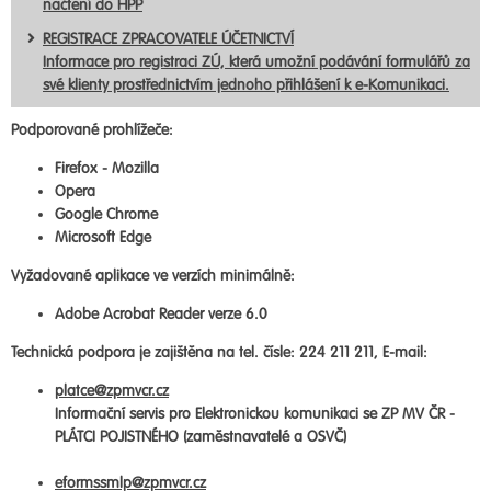
načtení do HPP
REGISTRACE ZPRACOVATELE ÚČETNICTVÍ
Informace pro registraci ZÚ, která umožní podávání formulářů za
své klienty prostřednictvím jednoho přihlášení k e-Komunikaci.
Podporované prohlížeče:
Firefox - Mozilla
Opera
Google Chrome
Microsoft Edge
Vyžadované aplikace ve verzích minimálně:
Adobe Acrobat Reader verze 6.0
Technická podpora je zajištěna na tel. čísle: 224 211 211, E-mail:
platce@zpmvcr.cz
Informační servis pro Elektronickou komunikaci se ZP MV ČR -
PLÁTCI POJISTNÉHO (zaměstnavatelé a OSVČ)
eformssmlp@zpmvcr.cz