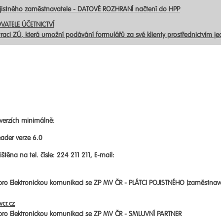
ojistného zaměstnavatele - DATOVÉ ROZHRANÍ načtení do HPP
VATELE ÚČETNICTVÍ
traci ZÚ, která umožní podávání formulářů za své klienty prostřednictvím j
verzích minimálně:
ader verze 6.0
štěna na tel. čísle: 224 211 211, E-mail:
 pro Elektronickou komunikaci se ZP MV ČR -
PLÁTCI POJISTNÉHO (zaměstnav
cr.cz
 pro Elektronickou komunikaci se ZP MV ČR -
SMLUVNÍ PARTNER