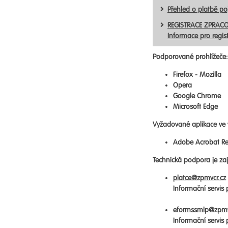
Přehled o platbě p
REGISTRACE ZPRACO
Informace pro regis
Podporované prohlížeče:
Firefox - Mozilla
Opera
Google Chrome
Microsoft Edge
Vyžadované aplikace ve 
Adobe Acrobat Re
Technická podpora je zaji
platce@zpmvcr.cz
Informační servis
eformssmlp@zpmv
Informační servis