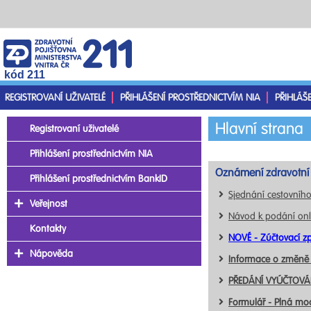
kód 211
REGISTROVANÍ UŽIVATELÉ
PŘIHLÁŠENÍ PROSTŘEDNICTVÍM NIA
PŘIHLÁŠ
Hlavní strana
Registrovaní uživatelé
Přihlášení prostřednictvím NIA
Oznámení zdravotní 
Přihlášení prostřednictvím BankID
Sjednání cestovního
Veřejnost
Návod k podání onl
Kontakty
NOVÉ - Zúčtovací zp
Nápověda
Informace o změně
PŘEDÁNÍ VYÚČTOVÁN
Formulář - Plná mo