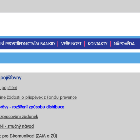
ENÍ PROSTŘEDNICTVÍM BANKID
VEŘEJNOST
KONTAKTY
NÁPOVĚDA
pojišťovny
 pojištění
ine žádosti o příspěvek z Fondu prevence
rávy - rozšíření způsobu distribuce
 zpracování žádanek
Í - stručný návod
c pro E-komunikaci (ZAM a ZÚ)