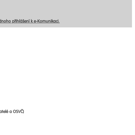
ednoho přihlášení k e-Komunikaci.
atelé a OSVČ)