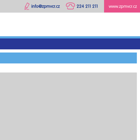
info@zpmvcr.cz
224 211 211
www.zpmvcr.cz