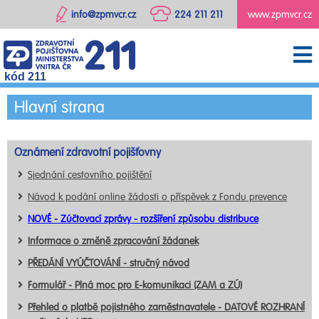
info@zpmvcr.cz
224 211 211
www.zpmvcr.cz
kód 211
Hlavní strana
Oznámení zdravotní pojišťovny
Sjednání cestovního pojištění
Návod k podání online žádosti o příspěvek z Fondu prevence
NOVÉ - Zúčtovací zprávy - rozšíření způsobu distribuce
Informace o změně zpracování žádanek
PŘEDÁNÍ VYÚČTOVÁNÍ - stručný návod
Formulář - Plná moc pro E-komunikaci (ZAM a ZÚ)
Přehled o platbě pojistného zaměstnavatele - DATOVÉ ROZHRANÍ