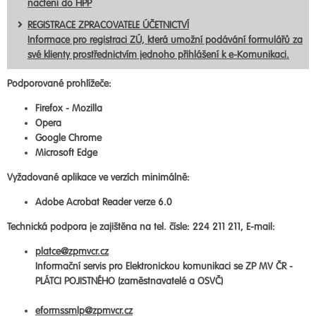
načtení do HPP
REGISTRACE ZPRACOVATELE ÚČETNICTVÍ
Informace pro registraci ZÚ, která umožní podávání formulářů za
své klienty prostřednictvím jednoho přihlášení k e-Komunikaci.
Podporované prohlížeče:
Firefox - Mozilla
Opera
Google Chrome
Microsoft Edge
Vyžadované aplikace ve verzích minimálně:
Adobe Acrobat Reader verze 6.0
Technická podpora je zajištěna na tel. čísle: 224 211 211, E-mail:
platce@zpmvcr.cz
Informační servis pro Elektronickou komunikaci se ZP MV ČR -
PLÁTCI POJISTNÉHO (zaměstnavatelé a OSVČ)
eformssmlp@zpmvcr.cz