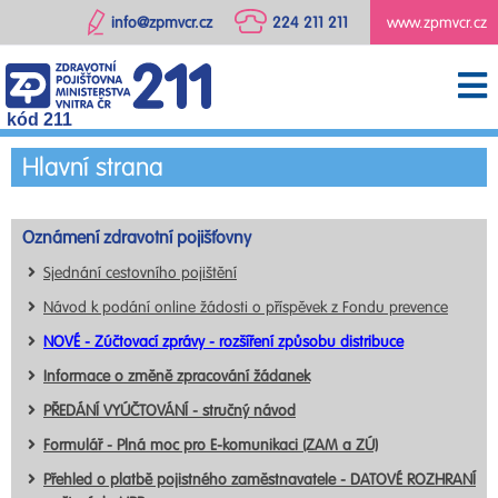
info@zpmvcr.cz
224 211 211
www.zpmvcr.cz
kód 211
Hlavní strana
Oznámení zdravotní pojišťovny
Sjednání cestovního pojištění
Návod k podání online žádosti o příspěvek z Fondu prevence
NOVÉ - Zúčtovací zprávy - rozšíření způsobu distribuce
Informace o změně zpracování žádanek
PŘEDÁNÍ VYÚČTOVÁNÍ - stručný návod
Formulář - Plná moc pro E-komunikaci (ZAM a ZÚ)
Přehled o platbě pojistného zaměstnavatele - DATOVÉ ROZHRANÍ