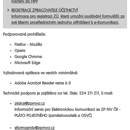
načtení do HPP
REGISTRACE ZPRACOVATELE ÚČETNICTVÍ
Informace pro registraci ZÚ, která umožní podávání formulářů za
své klienty prostřednictvím jednoho přihlášení k e-Komunikaci.
Podporované prohlížeče:
Firefox - Mozilla
Opera
Google Chrome
Microsoft Edge
Vyžadované aplikace ve verzích minimálně:
Adobe Acrobat Reader verze 6.0
Technická podpora je zajištěna na tel. čísle: 224 211 211, E-mail:
platce@zpmvcr.cz
Informační servis pro Elektronickou komunikaci se ZP MV ČR -
PLÁTCI POJISTNÉHO (zaměstnavatelé a OSVČ)
eformssmlp@zpmvcr.cz