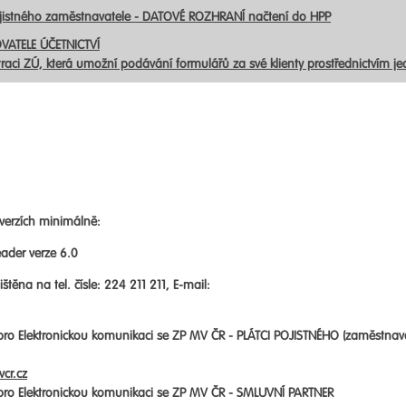
ojistného zaměstnavatele - DATOVÉ ROZHRANÍ načtení do HPP
VATELE ÚČETNICTVÍ
traci ZÚ, která umožní podávání formulářů za své klienty prostřednictvím j
verzích minimálně:
ader verze 6.0
štěna na tel. čísle: 224 211 211, E-mail:
 pro Elektronickou komunikaci se ZP MV ČR -
PLÁTCI POJISTNÉHO (zaměstnav
cr.cz
 pro Elektronickou komunikaci se ZP MV ČR -
SMLUVNÍ PARTNER