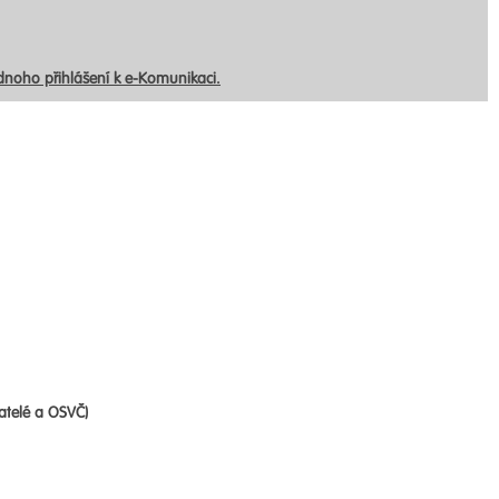
ednoho přihlášení k e-Komunikaci.
atelé a OSVČ)