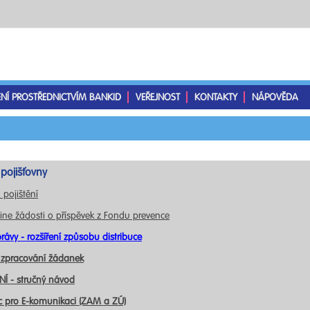
ENÍ PROSTŘEDNICTVÍM BANKID
VEŘEJNOST
KONTAKTY
NÁPOVĚDA
pojišťovny
 pojištění
ine žádosti o příspěvek z Fondu prevence
rávy - rozšíření způsobu distribuce
 zpracování žádanek
Í - stručný návod
c pro E-komunikaci (ZAM a ZÚ)