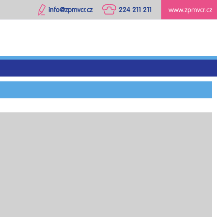
info@zpmvcr.cz
224 211 211
www.zpmvcr.cz