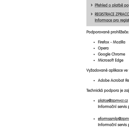
Přehled o platbě p
REGISTRACE ZPRACO
Informace pro regis
Podporované prohlížeče:
Firefox - Mozilla
Opera
Google Chrome
Microsoft Edge
Vyžadované aplikace ve 
Adobe Acrobat Re
Technická podpora je zaji
platce@zpmvcr.cz
Informační servis
eformssmlp@zpmv
Informační servis