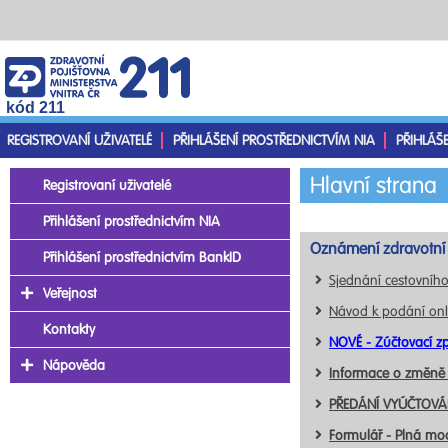
kód 211
REGISTROVANÍ UŽIVATELÉ
PŘIHLÁŠENÍ PROSTŘEDNICTVÍM NIA
PŘIHLÁŠ
Hlavní strana
Registrovaní uživatelé
Přihlášení prostřednictvím NIA
Oznámení zdravotní 
Přihlášení prostřednictvím BankID
Sjednání cestovního
Veřejnost
Návod k podání onl
Kontakty
NOVÉ - Zúčtovací zp
Nápověda
Informace o změně
PŘEDÁNÍ VYÚČTOVÁN
Formulář - Plná mo