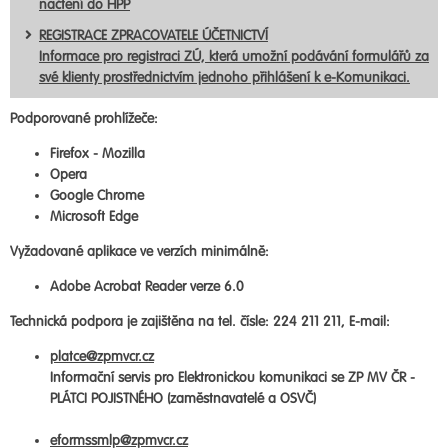
načtení do HPP
REGISTRACE ZPRACOVATELE ÚČETNICTVÍ
Informace pro registraci ZÚ, která umožní podávání formulářů za
své klienty prostřednictvím jednoho přihlášení k e-Komunikaci.
Podporované prohlížeče:
Firefox - Mozilla
Opera
Google Chrome
Microsoft Edge
Vyžadované aplikace ve verzích minimálně:
Adobe Acrobat Reader verze 6.0
Technická podpora je zajištěna na tel. čísle: 224 211 211, E-mail:
platce@zpmvcr.cz
Informační servis pro Elektronickou komunikaci se ZP MV ČR -
PLÁTCI POJISTNÉHO (zaměstnavatelé a OSVČ)
eformssmlp@zpmvcr.cz