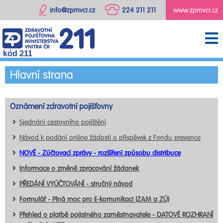
info@zpmvcr.cz
224 211 211
www.zpmvcr.cz
kód 211
Hlavní strana
Oznámení zdravotní pojišťovny
Sjednání cestovního pojištění
Návod k podání online žádosti o příspěvek z Fondu prevence
NOVÉ - Zúčtovací zprávy - rozšíření způsobu distribuce
Informace o změně zpracování žádanek
PŘEDÁNÍ VYÚČTOVÁNÍ - stručný návod
Formulář - Plná moc pro E-komunikaci (ZAM a ZÚ)
Přehled o platbě pojistného zaměstnavatele - DATOVÉ ROZHRANÍ