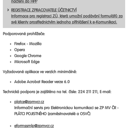
načtení do HPP
REGISTRACE ZPRACOVATELE ÚČETNICTVÍ
Informace pro registraci ZÚ, která umožní podávání formulářů za
své klienty prostřednictvím jednoho přihlášení k e-Komunikaci.
Podporované prohlížeče:
Firefox - Mozilla
Opera
Google Chrome
Microsoft Edge
Vyžadované aplikace ve verzích minimálně:
Adobe Acrobat Reader verze 6.0
Technická podpora je zajištěna na tel. čísle: 224 211 211, E-mail:
platce@zpmvcr.cz
Informační servis pro Elektronickou komunikaci se ZP MV ČR -
PLÁTCI POJISTNÉHO (zaměstnavatelé a OSVČ)
eformssmlp@zpmvcr.cz