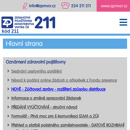
info@zpmvcr.cz
224 211 211
www.zpmvcr.cz
kód 211
Hlavní strana
Oznámení zdravotní pojišťovny
Sjednání cestovního pojištění
Návod k podání online žádosti o příspěvek z Fondu prevence
NOVÉ - Zúčtovací zprávy - rozšíření způsobu distribuce
Informace o změně zpracování žádanek
PŘEDÁNÍ VYÚČTOVÁNÍ - stručný návod
Formulář - Plná moc pro E-komunikaci (ZAM a ZÚ)
Přehled o platbě pojistného zaměstnavatele - DATOVÉ ROZHRANÍ