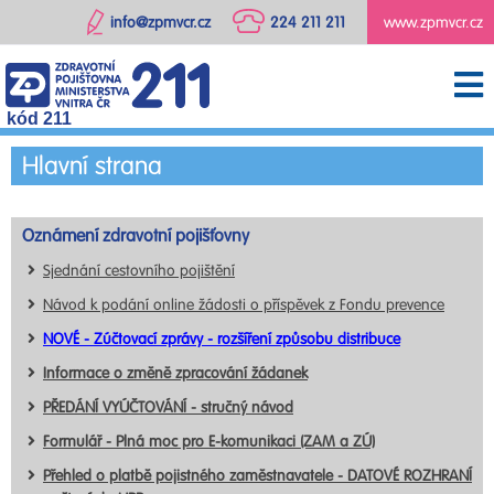
info@zpmvcr.cz
224 211 211
www.zpmvcr.cz
kód 211
Hlavní strana
Oznámení zdravotní pojišťovny
Sjednání cestovního pojištění
Návod k podání online žádosti o příspěvek z Fondu prevence
NOVÉ - Zúčtovací zprávy - rozšíření způsobu distribuce
Informace o změně zpracování žádanek
PŘEDÁNÍ VYÚČTOVÁNÍ - stručný návod
Formulář - Plná moc pro E-komunikaci (ZAM a ZÚ)
Přehled o platbě pojistného zaměstnavatele - DATOVÉ ROZHRANÍ