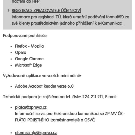
načtení do HPP
REGISTRACE ZPRACOVATELE ÚČETNICTVÍ
Informace pro registraci ZÚ, která umožní podávání formulářů za
své klienty prostřednictvím jednoho přihlášení k e-Komunikaci.
Podporované prohlížeče:
Firefox - Mozilla
Opera
Google Chrome
Microsoft Edge
Vyžadované aplikace ve verzích minimálně:
Adobe Acrobat Reader verze 6.0
Technická podpora je zajištěna na tel. čísle: 224 211 211, E-mail:
platce@zpmvcr.cz
Informační servis pro Elektronickou komunikaci se ZP MV ČR -
PLÁTCI POJISTNÉHO (zaměstnavatelé a OSVČ)
eformssmlp@zpmvcr.cz