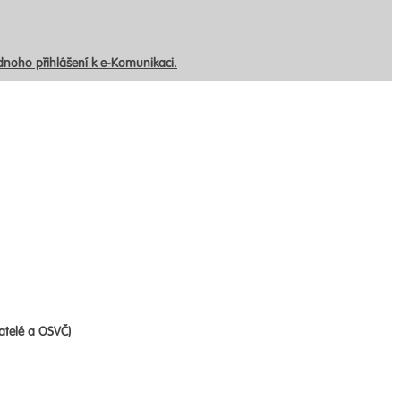
ednoho přihlášení k e-Komunikaci.
atelé a OSVČ)