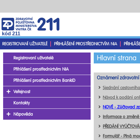
kód 211
REGISTROVANÍ UŽIVATELÉ
PŘIHLÁŠENÍ PROSTŘEDNICTVÍM NIA
PŘIHLÁŠ
Hlavní strana
Registrovaní uživatelé
Přihlášení prostřednictvím NIA
Oznámení zdravotní 
Přihlášení prostřednictvím BankID
Sjednání cestovního
Veřejnost
Návod k podání onl
Kontakty
NOVÉ - Zúčtovací zp
Nápověda
Informace o změně
PŘEDÁNÍ VYÚČTOVÁN
Formulář - Plná mo