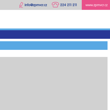
info@zpmvcr.cz
224 211 211
www.zpmvcr.cz