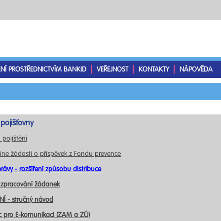
ENÍ PROSTŘEDNICTVÍM BANKID
VEŘEJNOST
KONTAKTY
NÁPOVĚDA
pojišťovny
 pojištění
ine žádosti o příspěvek z Fondu prevence
rávy - rozšíření způsobu distribuce
 zpracování žádanek
Í - stručný návod
c pro E-komunikaci (ZAM a ZÚ)