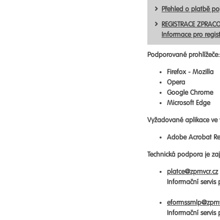
Přehled o platbě p
REGISTRACE ZPRACO
Informace pro regis
Podporované prohlížeče:
Firefox - Mozilla
Opera
Google Chrome
Microsoft Edge
Vyžadované aplikace ve 
Adobe Acrobat Re
Technická podpora je zaji
platce@zpmvcr.cz
Informační servis
eformssmlp@zpmv
Informační servis