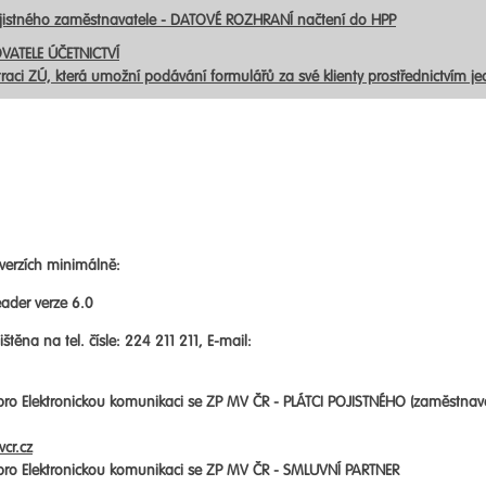
ojistného zaměstnavatele - DATOVÉ ROZHRANÍ načtení do HPP
VATELE ÚČETNICTVÍ
traci ZÚ, která umožní podávání formulářů za své klienty prostřednictvím j
verzích minimálně:
ader verze 6.0
štěna na tel. čísle: 224 211 211, E-mail:
 pro Elektronickou komunikaci se ZP MV ČR -
PLÁTCI POJISTNÉHO (zaměstnav
cr.cz
 pro Elektronickou komunikaci se ZP MV ČR -
SMLUVNÍ PARTNER