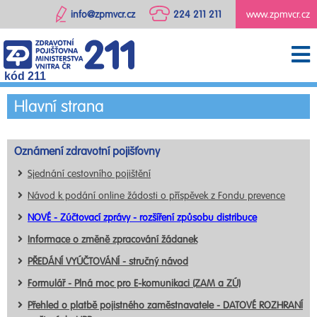
info@zpmvcr.cz
224 211 211
www.zpmvcr.cz
kód 211
Hlavní strana
Oznámení zdravotní pojišťovny
Sjednání cestovního pojištění
Návod k podání online žádosti o příspěvek z Fondu prevence
NOVÉ - Zúčtovací zprávy - rozšíření způsobu distribuce
Informace o změně zpracování žádanek
PŘEDÁNÍ VYÚČTOVÁNÍ - stručný návod
Formulář - Plná moc pro E-komunikaci (ZAM a ZÚ)
Přehled o platbě pojistného zaměstnavatele - DATOVÉ ROZHRANÍ