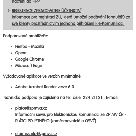
načtení do HPP
REGISTRACE ZPRACOVATELE ÚČETNICTVÍ
Informace pro registraci ZÚ, která umožní podávání formulářů za
své klienty prostřednictvím jednoho přihlášení k e-Komunikaci.
Podporované prohlížeče:
Firefox - Mozilla
Opera
Google Chrome
Microsoft Edge
Vyžadované aplikace ve verzích minimálně:
Adobe Acrobat Reader verze 6.0
Technická podpora je zajištěna na tel. čísle: 224 211 211, E-mail:
platce@zpmvcr.cz
Informační servis pro Elektronickou komunikaci se ZP MV ČR -
PLÁTCI POJISTNÉHO (zaměstnavatelé a OSVČ)
eformssmlp@zpmvcr.cz